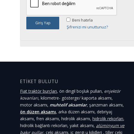
Beni hatırla
Giriş Yap
Şifrenizi mi unuttunuz?
ETİKET BULUTU
Fiat traktör burçları
, ön dingil boşluk pulları,
enjektör
kovanları
, kilometre- gösterge/ kaporta aksamı,
motor aksamı,
muhtelif aksamlar
, şanzıman aksamı,
ön düzen aksamı
, arka düzen aksamı, debriyaj
aksamı, fren aksamı, hidrolik aksamı,
hidrolik rekorları
,
hidrolik bağlantı rekorları, yakıt aksamı,
alüminyum ve
bakır pullar
, çeki aksamı, iç gergi u kilidleri , tiller çeki