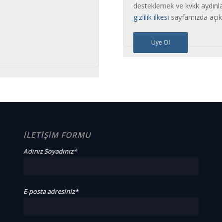
desteklemek ve kvkk aydın
gizlilik ilkesi
sayfamızda açıkl
Üye Ol
İLETİŞİM FORMU
Adınız Soyadınız*
E-posta adresiniz*