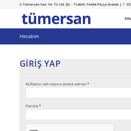
A:
Tümersan San. Ve Tic Ltd. Şti. - Traktör Yedek Parça İmalatı |
T:
023
AN
Hesabım
GIRIŞ YAP
Kullanıcı adı veya e-posta adresi
*
Parola
*