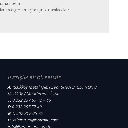
latma metni
anan diğer amaçlar için kullanılacaktır.
İLETİŞİM BİLGİLERİMİZ
A:
Kısıkköy Metal İşleri San. Sitesi 3. CD. NO:78
Kısıkköy / Menderes – İzmir
T:
0 232 257 57 42 – 45
F:
0 232 257 57 49
G:
0 507 217 06 76
E:
yalcintum@hotmail.com
info@tumersan.com.tr