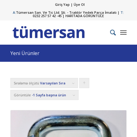
Giriş Yap | Üye Ol
A:
Tümersan San. Ve Tic Ltd. Şti. - Traktör Yedek Parça İmalatı |
T:
0232 257 57 42 -45 |
HARİTADA GÖRÜNTÜLE
Yeni Ürünler
Sıralama ölçütü
Varsayılan Sıra
Ürünleri
artan
Görüntüle
-1 Sayfa başına ürün
şekilde
sıralamak
için
tıklayın