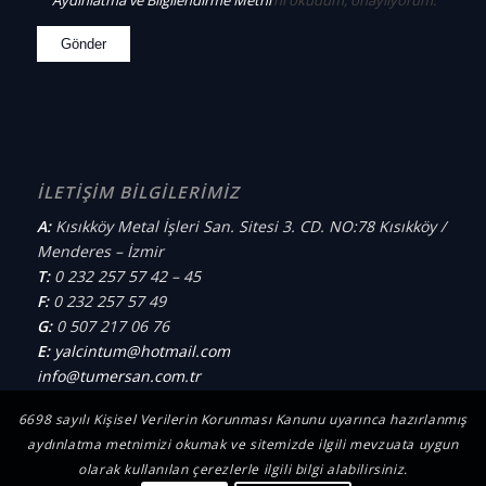
İLETİŞİM BİLGİLERİMİZ
A:
Kısıkköy Metal İşleri San. Sitesi 3. CD. NO:78 Kısıkköy /
Menderes – İzmir
T:
0 232 257 57 42 – 45
F:
0 232 257 57 49
G:
0 507 217 06 76
E:
yalcintum@hotmail.com
info@tumersan.com.tr
6698 sayılı Kişisel Verilerin Korunması Kanunu uyarınca hazırlanmış
aydınlatma metnimizi okumak ve sitemizde ilgili mevzuata uygun
olarak kullanılan çerezlerle ilgili bilgi alabilirsiniz.