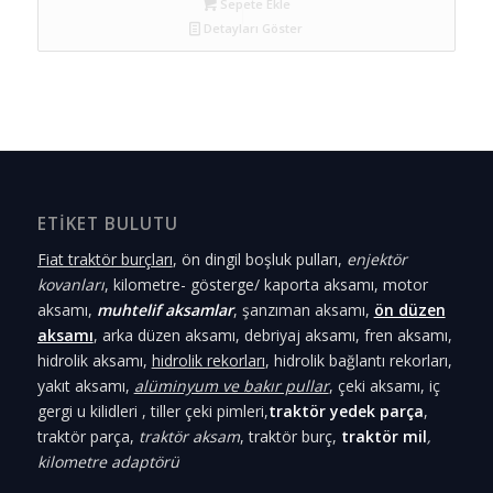
Sepete Ekle
Detayları Göster
ETİKET BULUTU
Fiat traktör burçları
, ön dingil boşluk pulları,
enjektör
kovanları
, kilometre- gösterge/ kaporta aksamı, motor
aksamı,
muhtelif aksamlar
, şanzıman aksamı,
ön düzen
aksamı
, arka düzen aksamı, debriyaj aksamı, fren aksamı,
hidrolik aksamı,
hidrolik rekorları
, hidrolik bağlantı rekorları,
yakıt aksamı,
alüminyum ve bakır pullar
, çeki aksamı, iç
gergi u kilidleri , tiller çeki pimleri,
traktör yedek parça
,
traktör parça,
traktör aksam
, traktör burç,
traktör mil
,
kilometre adaptörü